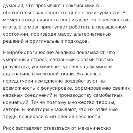
думания, что пребывают неактивными в
обстоятельствах абсолютной прогнозируемости. В
момент когда личность соприкасается с неясностью
итога, его мозг приступает работать в повышенном
состоянии, производя массу альтернативных
решений и оригинальных подходов.
Нейробиологические анализы показывают, что
умеренный стресс, связанный с размытостью
результата, увеличивает уровень дофамина и
адреналина в мозговой ткани. Указанные
передатчики немедленно воздействуют на
возможность к фокусировке, формированию свежих
нервных соединений и производству самобытных
концепций. Точно поэтому множество творцы,
авторы и новаторы указывают, что их отличные
труды возникали в мгновения неясности.
Риск заставляет отказаться от механических