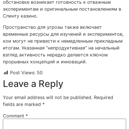
обстановке возникает готовность к отважным
экспериментам и оригинальным постановлениям в
Спинту казино.
Пространство для угрозы также включает
временные ресурсы для изучений и экспериментов,
кои могут не привести к немедленным прикладным
итогам. Указанная “непродуктивная” на начальный
взгляд активность нередко делается ключом
прорывных концепций и инноваций.
Post Views:
50
Leave a Reply
Your email address will not be published.
Required
fields are marked
*
Comment
*