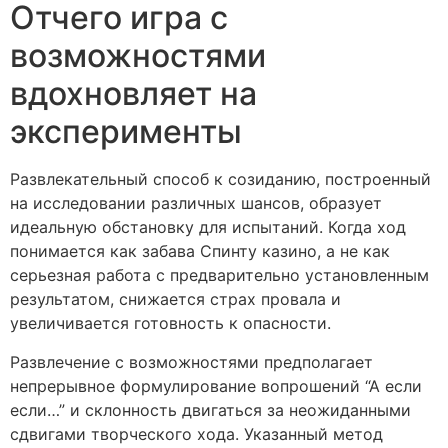
Отчего игра с
возможностями
вдохновляет на
эксперименты
Развлекательный способ к созиданию, построенный
на исследовании различных шансов, образует
идеальную обстановку для испытаний. Когда ход
понимается как забава Спинту казино, а не как
серьезная работа с предварительно установленным
результатом, снижается страх провала и
увеличивается готовность к опасности.
Развлечение с возможностями предполагает
непрерывное формулирование вопрошений “А если
если…” и склонность двигаться за неожиданными
сдвигами творческого хода. Указанный метод