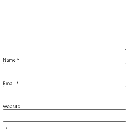
Name
*
Email
*
Website