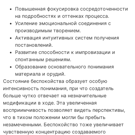
Повышенная фокусировка сосредоточенности
на подробностях и оттенках процесса.
Усиление эмоциональной соединения с
производимым творением.
Активация интуитивных систем получения
постановлений.
Развитие способности к импровизации и
спонтанным решениям.
Образование основательного понимания
материала и орудий.
Состояние беспокойства образует особую
интенсивность понимания, при что создатель
больше чутко отвечает на незначительные
модификации в ходе. Эта увеличенная
восприимчивость позволяет видеть перспективы,
что в тихом положении могли бы пребыть
незамеченными. Беспокойство тоже увеличивает
чувственную концентрацию создаваемого