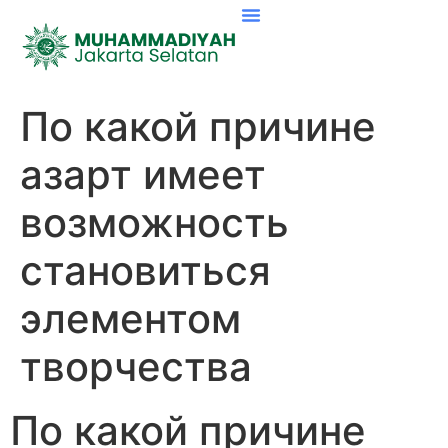
По какой причине
азарт имеет
возможность
становиться
элементом
творчества
По какой причине