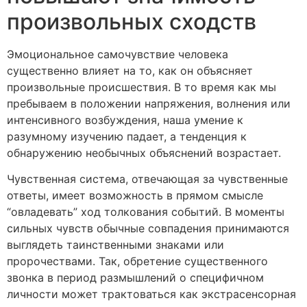
произвольных сходств
Эмоциональное самочувствие человека
существенно влияет на то, как он объясняет
произвольные происшествия. В то время как мы
пребываем в положении напряжения, волнения или
интенсивного возбуждения, наша умение к
разумному изучению падает, а тенденция к
обнаружению необычных объяснений возрастает.
Чувственная система, отвечающая за чувственные
ответы, имеет возможность в прямом смысле
“овладевать” ход толкования событий. В моменты
сильных чувств обычные совпадения принимаются
выглядеть таинственными знаками или
пророчествами. Так, обретение существенного
звонка в период размышлений о специфичном
личности может трактоваться как экстрасенсорная