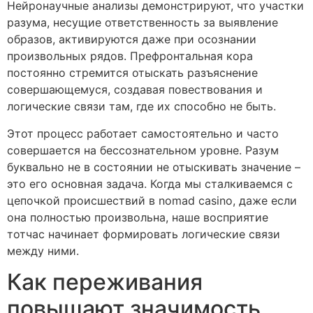
Нейронаучные анализы демонстрируют, что участки
разума, несущие ответственность за выявление
образов, активируются даже при осознании
произвольных рядов. Префронтальная кора
постоянно стремится отыскать разъяснение
совершающемуся, создавая повествования и
логические связи там, где их способно не быть.
Этот процесс работает самостоятельно и часто
совершается на бессознательном уровне. Разум
буквально не в состоянии не отыскивать значение –
это его основная задача. Когда мы сталкиваемся с
цепочкой происшествий в nomad casino, даже если
она полностью произвольна, наше восприятие
тотчас начинает формировать логические связи
между ними.
Как переживания
повышают значимость