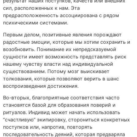
результат наших поступков, качеств или внешних
сил, расположенных к нам. Эта
предрасположенность ассоциирована с рядом
психическими системами.
Первым делом, позитивные явления порождают
радостные эмоции, которые мы хотим сохранить и
возобновить. Понимание их непредсказуемой
сущности имеет возможность представлять риск
нашему чувству власти над индивидуальной
существованием. Потому мозг выискивает
толкования, которые позволяют верить в шанс
воспроизведения достижения.
Во-вторых, благоприятные соответствия часто
становятся базой для образования поверий и
ритуалов. Индивид может начать использовать
“счастливую” экипировку, сторониться конкретных
поступков или, напротив, повторять
последовательность деяний, которая предваряла