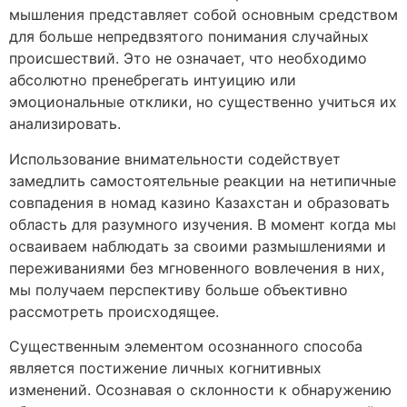
мышления представляет собой основным средством
для больше непредвзятого понимания случайных
происшествий. Это не означает, что необходимо
абсолютно пренебрегать интуицию или
эмоциональные отклики, но существенно учиться их
анализировать.
Использование внимательности содействует
замедлить самостоятельные реакции на нетипичные
совпадения в номад казино Казахстан и образовать
область для разумного изучения. В момент когда мы
осваиваем наблюдать за своими размышлениями и
переживаниями без мгновенного вовлечения в них,
мы получаем перспективу больше объективно
рассмотреть происходящее.
Существенным элементом осознанного способа
является постижение личных когнитивных
изменений. Осознавая о склонности к обнаружению