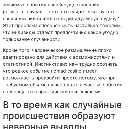
значимые события нашей существования –
результат случая, то что это свидетельствует о
нашей умении влиять на индивидуальную судьбу?
Этот проблема способен быть настолько тяжелым,
что индивиды отдают предпочтение какое угодно
толкование случайности.
Кроме того, человеческое размышление плохо
адаптировано для действия с возможностями и
статистикой. Инстинктивно нам трудно осознать,
что редкое событие nomad casino имеет
возможность произойти просто потому, что при
требуемом объеме шансов даже нечастые события
превращаются практически неизбежными.
В то время как случайные
происшествия образуют
неверные выводы