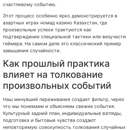
счастливому событию.
Этот процесс особенно ярко демонстрируется в
азартных играх номад казино Казахстан, где
произвольные успехи трактуются как
подтверждение специальной тактики или везучести
геймера. На самом деле это классический пример
завышения случайности.
Как прошлый практика
влияет на толкование
произвольных событий
Наш минувший переживания создает фильтр, через
что мы понимаем и объясняем свежие события.
Культурный задний план, индивидуальные взгляды,
подготовка и бытовые чувства создают
неповторимую совокупность толкования случайных