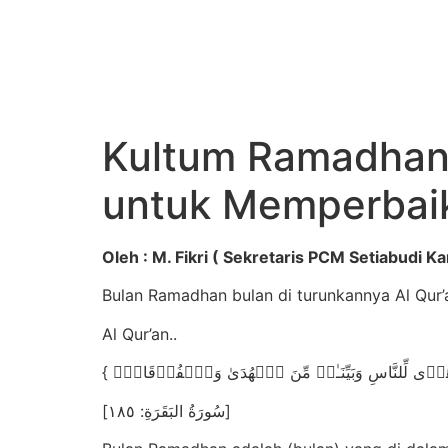
Kultum Ramadhan 
untuk Memperbaik
Oleh : M. Fikri ( Sekretaris PCM Setiabudi Ka
Bulan Ramadhan bulan di turunkannya Al Qur
Al Qur’an..
[سُورَةُ البَقَرَةِ: ١٨٥]