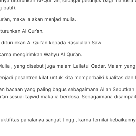
nya diturunkan Al-Qur`ān, sebagai petunjuk bagi manusia 
batil).
r’an, maka ia akan menjad mulia.
turunkan Al Qur’an.
 diturunkan Al Qur’an kepada Rasulullah Saw.
a karna mengirimkan Wahyu Al Qur’an.
lia , yang disebut juga malam Lailatul Qadar. Malam yang l
jadi pesantren kilat untuk kita memperbaiki kualitas dan k
ngan bacaan yang paling bagus sebagaimana Allah Sebutkan
’an sesuai tajwid maka ia berdosa. Sebagaimana disampaik
ktifitas pahalanya sangat tinggi, karna ternilai kebaikanny