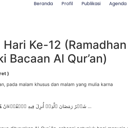
Beranda
Profil
Publikasi
Agenda
Hari Ke-12 (Ramadhan 
i Bacaan Al Qur’an)
ret )
’an, pada malam khusus dan malam yang mulia karna
{ شَهۡرُ رَمَضَانَ ٱلَّذِیۤ أُنزِلَ فِیهِ ٱلۡقُرۡءَانُ هُدࣰى لِّلنَّاسِ وَبَیِّنَـٰتࣲ مِّنَ ٱلۡهُدَىٰ وَٱلۡفُرۡقَانِۚ …