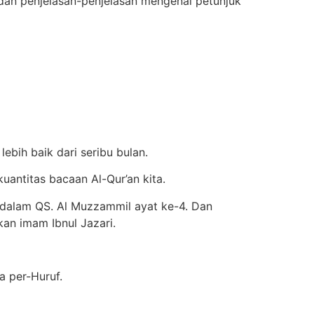
dan penjelasan-penjelasan mengenai petunjuk
ebih baik dari seribu bulan.
uantitas bacaan Al-Qur’an kita.
 dalam QS. Al Muzzammil ayat ke-4. Dan
an imam Ibnul Jazari.
a per-Huruf.