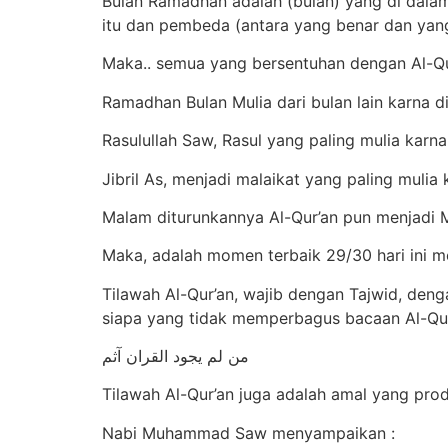
Bulan Ramadhan adalah (bulan) yang di dalam
itu dan pembeda (antara yang benar dan yang 
Maka.. semua yang bersentuhan dengan Al-Qu
Ramadhan Bulan Mulia dari bulan lain karna di
Rasulullah Saw, Rasul yang paling mulia karna
Jibril As, menjadi malaikat yang paling muli
Malam diturunkannya Al-Qur’an pun menjadi Mu
Maka, adalah momen terbaik 29/30 hari ini men
Tilawah Al-Qur’an, wajib dengan Tajwid, de
siapa yang tidak memperbagus bacaan Al-Qur
من لم يجود القران آثم
Tilawah Al-Qur’an juga adalah amal yang produ
Nabi Muhammad Saw menyampaikan :