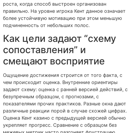
роста, когда способ выстроен организован
правильно. На уровне игрока Кент данное означает
более устойчивую мотивацию при этом меньшую
подчиненность от небольших полос.
Как цели задают “схему
сопоставления” и
смещают восприятие
Ощущение достижения строится от того факта, с
чем происходит оценка. Внутренние ориентиры
задают схему: оценка с ранней версией действий, с
безупречным образцом, с прогнозами, с
показателями прочих практиков. Разные окна дают
различные реакции порой в случае схожей цифрах.
Оценка Кент казино с предыдущей версией обычно
укрепляет прогресс. Сравнение с образцом без
межевых метрик часто разгоняет фрустрацию.