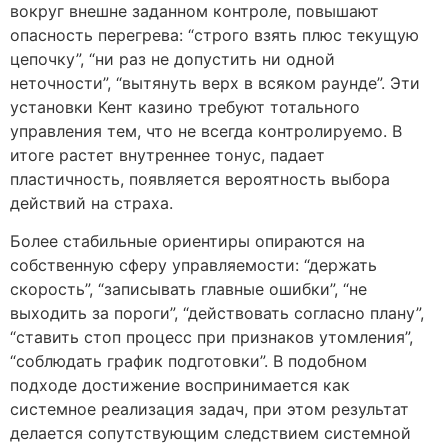
вокруг внешне заданном контроле, повышают
опасность перегрева: “строго взять плюс текущую
цепочку”, “ни раз не допустить ни одной
неточности”, “вытянуть верх в всяком раунде”. Эти
установки Кент казино требуют тотального
управления тем, что не всегда контролируемо. В
итоге растет внутреннее тонус, падает
пластичность, появляется вероятность выбора
действий на страха.
Более стабильные ориентиры опираются на
собственную сферу управляемости: “держать
скорость”, “записывать главные ошибки”, “не
выходить за пороги”, “действовать согласно плану”,
“ставить стоп процесс при признаков утомления”,
“соблюдать график подготовки”. В подобном
подходе достижение воспринимается как
системное реализация задач, при этом результат
делается сопутствующим следствием системной