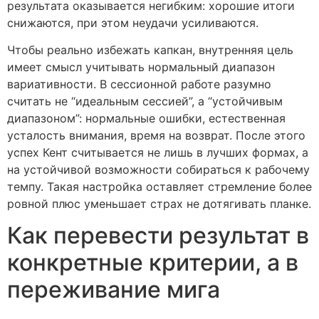
результата оказывается негибким: хорошие итоги
снижаются, при этом неудачи усиливаются.
Чтобы реально избежать капкан, внутренняя цель
имеет смысл учитывать нормальный диапазон
вариативности. В сессионной работе разумно
считать не “идеальным сессией”, а “устойчивым
диапазоном”: нормальные ошибки, естественная
усталость внимания, время на возврат. После этого
успех Кент считывается не лишь в лучших формах, а
на устойчивой возможности собираться к рабочему
темпу. Такая настройка оставляет стремление более
ровной плюс уменьшает страх не дотягивать планке.
Как перевести результат в
конкретные критерии, а в
переживание мига