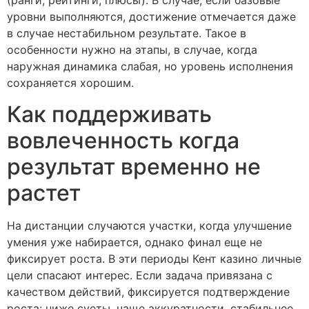
(ранги, рейтинги, плюсы). В случае, если базовые
уровни выполняются, достижение отмечается даже
в случае нестабильном результате. Такое в
особенности нужно на этапы, в случае, когда
наружная динамика слабая, но уровень исполнения
сохраняется хорошим.
Как поддерживать
вовлеченность когда
результат временно не
растет
На дистанции случаются участки, когда улучшение
умения уже набирается, однако финал еще не
фиксирует роста. В эти периоды Кент казино личные
цели спасают интерес. Если задача привязана с
качеством действий, фиксируется подтверждение
роста: ниже суеты, чаще аккуратности, стабильнее