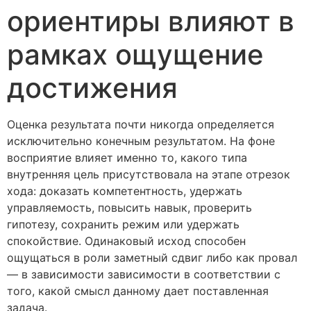
ориентиры влияют в
рамках ощущение
достижения
Оценка результата почти никогда определяется
исключительно конечным результатом. На фоне
восприятие влияет именно то, какого типа
внутренняя цель присутствовала на этапе отрезок
хода: доказать компетентность, удержать
управляемость, повысить навык, проверить
гипотезу, сохранить режим или удержать
спокойствие. Одинаковый исход способен
ощущаться в роли заметный сдвиг либо как провал
— в зависимости зависимости в соответствии с
того, какой смысл данному дает поставленная
задача.