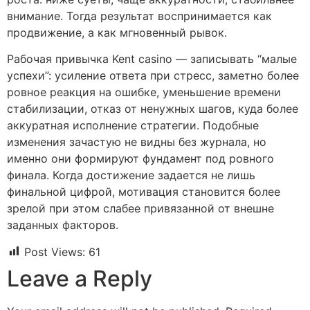
внимание. Тогда результат воспринимается как
продвижение, а как мгновенный рывок.
Рабочая привычка Kent casino — записывать “малые
успехи”: усиление ответа при стресс, заметно более
ровное реакция на ошибке, уменьшение времени
стабилизации, отказ от ненужных шагов, куда более
аккуратная исполнение стратегии. Подобные
изменения зачастую не видны без журнала, но
именно они формируют фундамент под ровного
финала. Когда достижение задается не лишь
финальной цифрой, мотивация становится более
зрелой при этом слабее привязанной от внешне
заданных факторов.
Post Views:
61
Leave a Reply