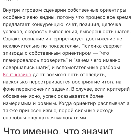
Внутри игровом сценарии собственные ориентиры
особенно явно видны, потому что процесс всё время
предлагает конкуренцию: счет, позиция, цепочка
успехов, скорость выполнения, выверенность шагов.
Однако сознание интерпретирует достижение не
исключительно по показателям. Психика сверяет
эпизоды с собственным ориентиром — “что
планировалось проверить” и “зачем чего именно
совершались шаги”, и вспомогательные разборы
Кент казино
дают возможность отследить,
насколько перестраивается восприятие итога на
фоне переключении задачи. В случае, если критерий
обозначен ясно, успех оказывается более
измеримым и ровным. Когда ориентир расплывчат а
также принесен извне, порой сильные исходы
способны ощущаться маловатыми.
Что именно, что значит