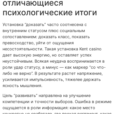
отличающиеся
психологические итоги
Установка “доказать” часто соотнесена с
внутренним статусом плюс социальным
сопоставлением: доказать класс, показать
превосходство, уйти от ощущения
несостоятельности. Такая установка Kent casino
дает высокую энергию, но оставляет успех
неустойчивым. Всякая неудача воспринимается в
роли удар статусу, а минус — как маркер “со что-
либо не верно”. В результате растет напряжение,
усиливается импульсивность, тяжелее держать
ясность мышления.
Цель “развивать” направлена на улучшение
компетенции и точности выборов. Ошибка в режиме
ощущается в роли информация: какое место
конкретно не сработало, где поехал регламент, какая