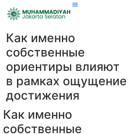
Как именно
собственные
ориентиры влияют
в рамках ощущение
достижения
Как именно
собственные