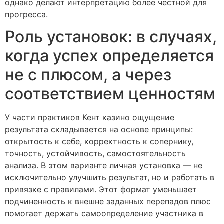
однако делают интерпретацию более честной для
прогресса.
Роль установок: в случаях,
когда успех определяется
не с плюсом, а через
соответствием ценностям
У части практиков Кент казино ощущение
результата складывается на основе принципы:
открытость к себе, корректность к сопернику,
точность, устойчивость, самостоятельность
анализа. В этом варианте личная установка — не
исключительно улучшить результат, но и работать в
привязке с правилами. Этот формат уменьшает
подчиненность к внешне заданных перепадов плюс
помогает держать самоопределение участника в