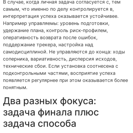
В случае, когда личная задача согласуется с, тем
самым, что именно по делу контролируется в,
интерпретация успеха оказывается устойчивее.
Например управляемы: уровень подготовки,
удержание плана, контроль риск-профилем,
оперативность возврата после ошибок,
поддержание трекера, настройка над
самодисциплиной. Не управляются до конца: ходы
соперника, вариативность, дисперсия исходов,
технические сбои. Если установка соотнесена с
подконтрольными частями, восприятие успеха
появляется регулярнее при этом оказывается более
понятным.
Два разных фокуса:
задача финала плюс
задача способа