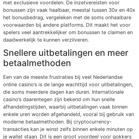
met exclusieve voordelen. De inzetvereisten voor
bonussen zijn vaak haalbaar, meestal tussen 30x en 40x
het bonusbedrag, vergeleken met de soms onhaalbare
voorwaarden bij andere platforms. Dit maakt het voor
spelers veel aantrekkelijker om bonussen te claimen en
daadwerkelijk te kunnen verzilveren.
Snellere uitbetalingen en meer
betaalmethoden
Een van de meeste frustraties bij veel Nederlandse
online casino’s is de lange wachttijd voor uitbetalingen,
die soms meerdere dagen kan duren. Internationale
casino’s daarentegen zijn bekend om hun snelle
afhandelingstijden, waarbij uitbetalingen vaak binnen
enkele uren worden afgehandeld, vooral bij gebruik van
moderne betaalmethoden. Bij cryptocurrency-
transacties kan je winst zelfs binnen enkele minuten op
je wallet staan. Dit is een groot voordeel voor gokkers