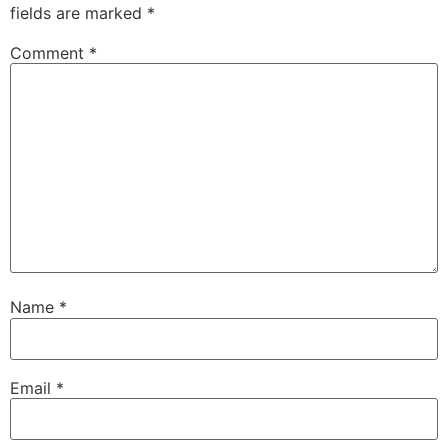
fields are marked
*
Comment
*
Name
*
Email
*