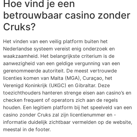
Hoe vind je een
betrouwbaar casino zonder
Cruks?
Het vinden van een veilig platform buiten het
Nederlandse systeem vereist enig onderzoek en
waakzaamheid. Het belangrijkste criterium is de
aanwezigheid van een geldige vergunning van een
gerenommeerde autoriteit. De meest vertrouwde
licenties komen van Malta (MGA), Curaçao, het
Verenigd Koninkrijk (UKGC) en Gibraltar. Deze
toezichthouders hanteren strenge eisen aan casino’s en
checken frequent of operators zich aan de regels
houden. Een legitiem platform bij het speelveld van een
casino zonder Cruks zal zijn licentienummer en -
informatie duidelijk zichtbaar vermelden op de website,
meestal in de footer.