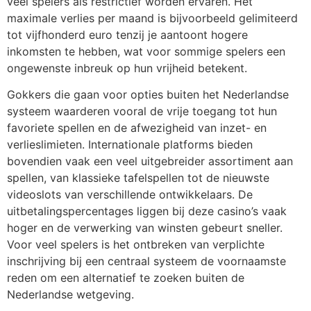
veel spelers als restrictief worden ervaren. Het
maximale verlies per maand is bijvoorbeeld gelimiteerd
tot vijfhonderd euro tenzij je aantoont hogere
inkomsten te hebben, wat voor sommige spelers een
ongewenste inbreuk op hun vrijheid betekent.
Gokkers die gaan voor opties buiten het Nederlandse
systeem waarderen vooral de vrije toegang tot hun
favoriete spellen en de afwezigheid van inzet- en
verlieslimieten. Internationale platforms bieden
bovendien vaak een veel uitgebreider assortiment aan
spellen, van klassieke tafelspellen tot de nieuwste
videoslots van verschillende ontwikkelaars. De
uitbetalingspercentages liggen bij deze casino’s vaak
hoger en de verwerking van winsten gebeurt sneller.
Voor veel spelers is het ontbreken van verplichte
inschrijving bij een centraal systeem de voornaamste
reden om een alternatief te zoeken buiten de
Nederlandse wetgeving.