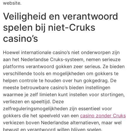
website.
Veiligheid en verantwoord
spelen bij niet-Cruks
casino’s
Hoewel internationale casino’s niet onderworpen zijn
aan het Nederlandse Cruks-systeem, nemen serieuze
platforms verantwoord gokken zeer serieus. Ze bieden
verschillende tools en mogelijkheden om gokkers te
helpen controle te houden over hun gokgedrag. De
meeste betrouwbare casino’s bieden instellingen
waarmee je zelf limieten kunt instellen voor stortingen,
verliezen en speeltijd. Deze
zelfreguleringsmogelijkheden zijn essentieel voor
gokkers die het speelveld van een
casino zonder Cruks
verkiezen boven Nederlandse alternatieven, maar wel
bewust en verantwoord willen blijven spelen.