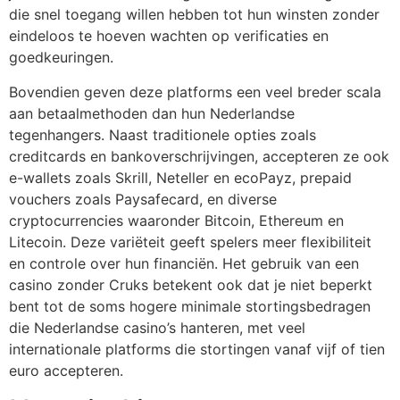
die snel toegang willen hebben tot hun winsten zonder
eindeloos te hoeven wachten op verificaties en
goedkeuringen.
Bovendien geven deze platforms een veel breder scala
aan betaalmethoden dan hun Nederlandse
tegenhangers. Naast traditionele opties zoals
creditcards en bankoverschrijvingen, accepteren ze ook
e-wallets zoals Skrill, Neteller en ecoPayz, prepaid
vouchers zoals Paysafecard, en diverse
cryptocurrencies waaronder Bitcoin, Ethereum en
Litecoin. Deze variëteit geeft spelers meer flexibiliteit
en controle over hun financiën. Het gebruik van een
casino zonder Cruks betekent ook dat je niet beperkt
bent tot de soms hogere minimale stortingsbedragen
die Nederlandse casino’s hanteren, met veel
internationale platforms die stortingen vanaf vijf of tien
euro accepteren.