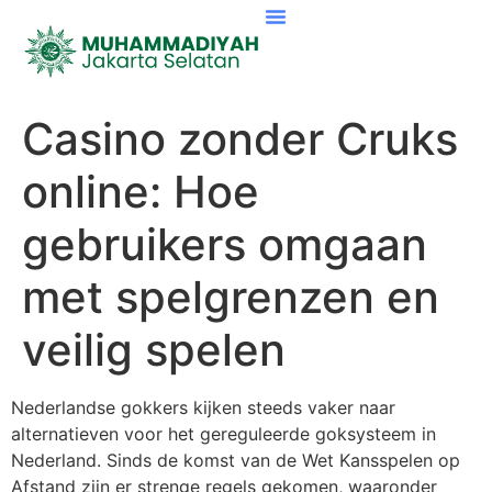
Casino zonder Cruks
online: Hoe
gebruikers omgaan
met spelgrenzen en
veilig spelen
Nederlandse gokkers kijken steeds vaker naar
alternatieven voor het gereguleerde goksysteem in
Nederland. Sinds de komst van de Wet Kansspelen op
Afstand zijn er strenge regels gekomen, waaronder