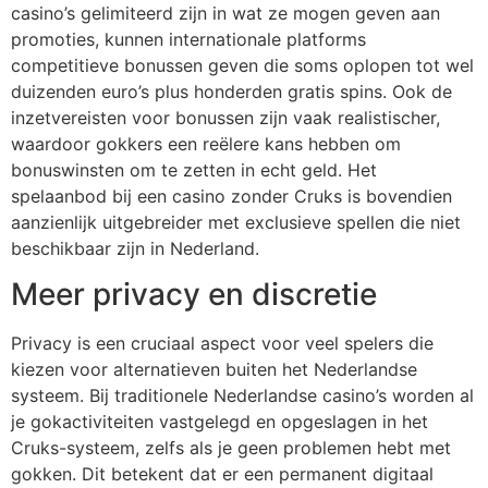
casino’s gelimiteerd zijn in wat ze mogen geven aan
promoties, kunnen internationale platforms
competitieve bonussen geven die soms oplopen tot wel
duizenden euro’s plus honderden gratis spins. Ook de
inzetvereisten voor bonussen zijn vaak realistischer,
waardoor gokkers een reëlere kans hebben om
bonuswinsten om te zetten in echt geld. Het
spelaanbod bij een casino zonder Cruks is bovendien
aanzienlijk uitgebreider met exclusieve spellen die niet
beschikbaar zijn in Nederland.
Meer privacy en discretie
Privacy is een cruciaal aspect voor veel spelers die
kiezen voor alternatieven buiten het Nederlandse
systeem. Bij traditionele Nederlandse casino’s worden al
je gokactiviteiten vastgelegd en opgeslagen in het
Cruks-systeem, zelfs als je geen problemen hebt met
gokken. Dit betekent dat er een permanent digitaal