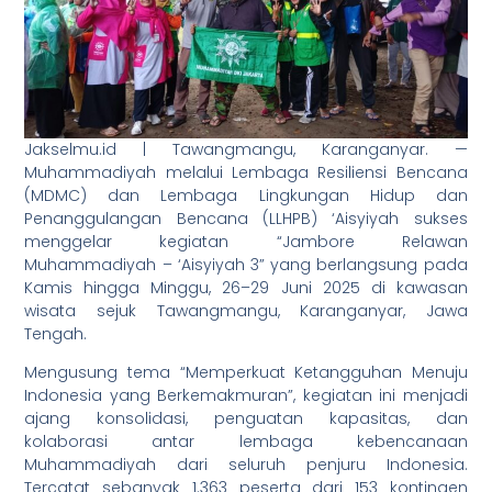
Jakselmu.id | Tawangmangu, Karanganyar. —
Muhammadiyah melalui Lembaga Resiliensi Bencana
(MDMC) dan Lembaga Lingkungan Hidup dan
Penanggulangan Bencana (LLHPB) ‘Aisyiyah sukses
menggelar kegiatan “Jambore Relawan
Muhammadiyah – ‘Aisyiyah 3” yang berlangsung pada
Kamis hingga Minggu, 26–29 Juni 2025 di kawasan
wisata sejuk Tawangmangu, Karanganyar, Jawa
Tengah.
Mengusung tema “Memperkuat Ketangguhan Menuju
Indonesia yang Berkemakmuran”, kegiatan ini menjadi
ajang konsolidasi, penguatan kapasitas, dan
kolaborasi antar lembaga kebencanaan
Muhammadiyah dari seluruh penjuru Indonesia.
Tercatat sebanyak 1.363 peserta dari 153 kontingen