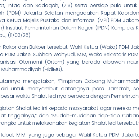
, Infaq dan Sadaqah, (ZIS) serta bersiap pula untuk
 (PDM) Jakarta Selatan mengadakan Rapat Koordonas
a Ketua Majelis Pustaka dan Informasi (MPI) PDM Jakart
) Institiut Pemerintahan Dalam Negeri (IPDN) Kompleks 
u, (11/03/26)
 Rakor dan Bukber tersebut, Wakil Ketua (Waka) PDM Jakse
 PDM Jaksel Subhan Wahyudi, M.M, Waka Sekretaris PDM 
ganisasi Otomomi (Ortom) yang berada dibawah naun
el Muhammadiyah (HidiMu).
mbutannya mengatakan, “Pimpinan Cabang Muhammadiy
 diri untuk menyambut datangnya para Jama’ah, s
esar waktu Shalat Ied nya berbeda dengan Pemerintah,
egiatan Shalat Ied ini kepada masyarakat agar mereka 
pat tinggalnya,” dan “Mudah-mudahan tiap-tiap Caba
angka untuk melaksanakan kegiatan Shalat Ied tersebut
qbal, M.M. yang juga sebagai Wakil Ketua PDM Jakarta