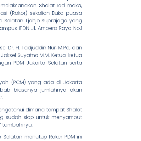
 melaksanakan Shalat Ied maka,
i (Rakor) sekalian Buka puasa
a Selatan Tjahjo Suprajogo yang
Kampus IPDN Jl. Ampera Raya No.1
l Dr. H. Tadjuddin Nur, M.Pd, dan
Jaksel Suyatno M.M, Ketua-ketua
gan PDM Jakarta Selatan serta
ah (PCM) yang ada di Jakarta
ebab biasanya jumlahnya akan
”.
mengetahui dimana tempat Shalat
ng sudah siap untuk menyambut
,” tambahnya.
 Selatan menutup Raker PDM ini