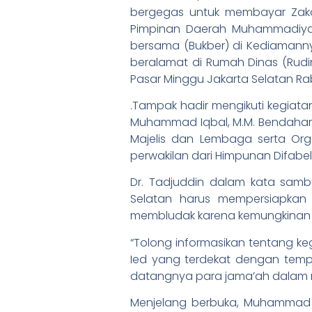
bergegas untuk membayar Zakat
Pimpinan Daerah Muhammadiyah
bersama (Bukber) di Kediamanny
beralamat di Rumah Dinas (Rudin
Pasar Minggu Jakarta Selatan Rab
.Tampak hadir mengikuti kegiatan
Muhammad Iqbal, M.M. Bendahara
Majelis dan Lembaga serta Or
perwakilan dari Himpunan Difab
Dr. Tadjuddin dalam kata sa
Selatan harus mempersiapkan
membludak karena kemungkinan b
“Tolong informasikan tentang k
Ied yang terdekat dengan tem
datangnya para jama’ah dalam r
Menjelang berbuka, Muhammad I