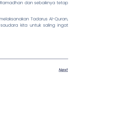
uci Ramadhan dan sebaiknya tetap
melaksanakan Tadarus Al-Quran,
audara kita untuk saling ingat
Next