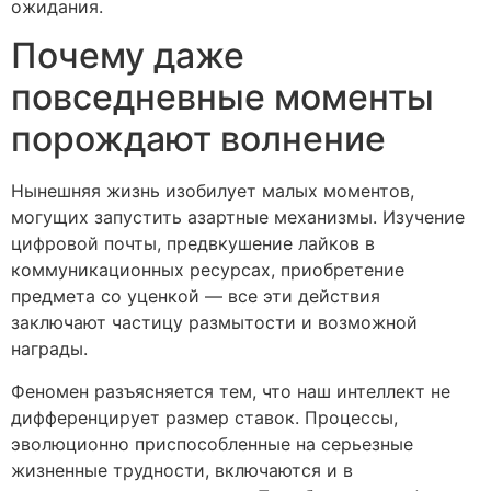
ожидания.
Почему даже
повседневные моменты
порождают волнение
Нынешняя жизнь изобилует малых моментов,
могущих запустить азартные механизмы. Изучение
цифровой почты, предвкушение лайков в
коммуникационных ресурсах, приобретение
предмета со уценкой — все эти действия
заключают частицу размытости и возможной
награды.
Феномен разъясняется тем, что наш интеллект не
дифференцирует размер ставок. Процессы,
эволюционно приспособленные на серьезные
жизненные трудности, включаются и в