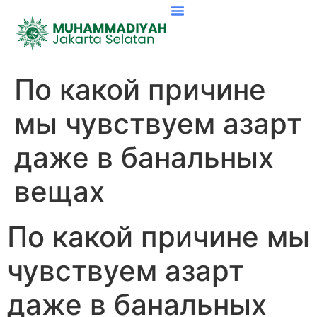
По какой причине
мы чувствуем азарт
даже в банальных
вещах
По какой причине мы
чувствуем азарт
даже в банальных