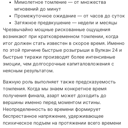
Мимолетное томление — от множества
мгновений до минут
Промежуточное ожидание — от часов до суток
Затяжное предвкушение — недели и месяцы
Чрезвычайно мощные рискованные ощущения
возникают при кратковременном томлении, когда
итог должен стать известен в скорое время. Именно
по этой причине быстрые розыгрыши в Вулкан 24 и
быстрые тиражи производят более интенсивные
эмоции, чем долгосрочные капиталовложения с
неясным результатом.
Важную роль выполняет также предсказуемость
томления. Когда мы знаем конкретное время
получения финала, азарт может доходить до
вершины именно перед моментом истины.
Неопределенность во времени формирует
беспрестанное напряжение, удерживающее
психическое подъем на протяжении всего времени