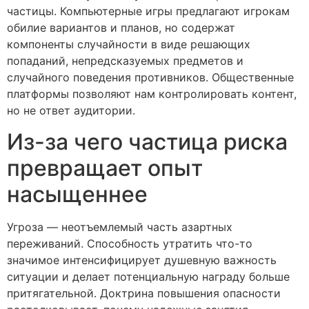
частицы. Компьютерные игры предлагают игрокам
обилие вариантов и планов, но содержат
компоненты случайности в виде решающих
попаданий, непредсказуемых предметов и
случайного поведения противников. Общественные
платформы позволяют нам контролировать контент,
но не ответ аудитории.
Из-за чего частица риска
превращает опыт
насыщеннее
Угроза — неотъемлемый часть азартных
переживаний. Способность утратить что-то
значимое интенсифицирует душевную важность
ситуации и делает потенциальную награду больше
притягательной. Доктрина повышения опасности