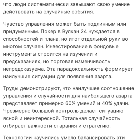
что люди систематически завышают свою умение
действовать на случайные события.
Чувство управления может быть подлинным или
придуманным. Покер в Вулкан 24 нуждается в
способностей и плана, но итог отдельной руки во
многом случаен. Инвестирование в фондовые
инструменты строится на изучении и
предсказаниях, но торговая изменчивость
непредсказуема. Эта парадоксальность формирует
наилучшие ситуации для появления азарта.
Труды демонстрируют, что наилучшее соотношение
управления и случайности для наибольшего азарта
представляет примерно 60% умений и 40% удачи.
Чрезмерно большой контроль делает ситуацию
ясной и неинтересной. Тотальная случайность
отбирает важности старания и стратегию.
Технологии научились умело балансировать эти