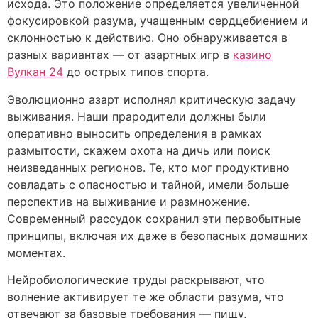
исхода. Это положение определяется увеличенной
фокусировкой разума, учащенным сердцебиением и
склонностью к действию. Оно обнаруживается в
разных вариантах — от азартных игр в
казино
Вулкан 24
до острых типов спорта.
Эволюционно азарт исполнял критическую задачу
выживания. Наши прародители должны были
оперативно выносить определения в рамках
размытости, скажем охота на дичь или поиск
неизведанных регионов. Те, кто мог продуктивно
совладать с опасностью и тайной, имели больше
перспектив на выживание и размножение.
Современный рассудок сохранил эти первобытные
принципы, включая их даже в безопасных домашних
моментах.
Нейробиологические труды раскрывают, что
волнение активирует те же области разума, что
отвечают за базовые требования — пищу,