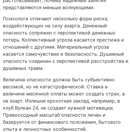
растолковывает, почему надежные занятия
представляются меньше волнующими.
Психологи отличают несколько форм риска,
воздействующих на силу азарта. Денежный
опасность сопряжен с перспективой денежных
потерь. Коллективный угроза касается престижа и
отношений с другими. Материальный угроза
касается самочувствие и безопасность. Душевный
опасность соединен с перспективой расстройства и
душевных травм.
Величина опасности должна быть субъективно
весомой, но не катастрофической. Ставка в
величине месячной оплаты может создать страх, а
не азарт. Излишне крохотная заклад, например, в
клуб Вулкан 24, не создает нужной мотивации.
Превосходный масштаб опасности личен и
базируется от финансового положения, бытового
опыта и личностных особенностей.