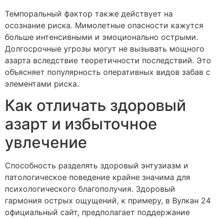
Темпоральный фактор также действует на
осознание риска. Мимолетные опасности кажутся
больше интенсивными и эмоционально острыми.
Долгосрочные угрозы могут не вызывать мощного
азарта вследствие теоретичности последствий. Это
объясняет популярность оперативных видов забав с
элементами риска.
Как отличать здоровый
азарт и избыточное
увлечение
Способность разделять здоровый энтузиазм и
патологическое поведение крайне значима для
психологического благополучия. Здоровый
гармония острых ощущений, к примеру, в Вулкан 24
официальный сайт, предполагает поддержание