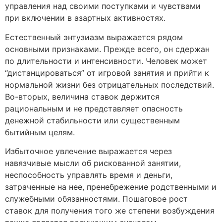
управления над своими поступками и чувствами
при включении в азартных активностях.
Естественный энтузиазм выражается рядом
основными признаками. Прежде всего, он сдержан
по длительности и интенсивности. Человек может
“дистанцироваться” от игровой занятия и прийти к
нормальной жизни без отрицательных последствий.
Во-вторых, величина ставок держится
рациональным и не представляет опасность
денежной стабильности или существенным
бытийным целям.
Избыточное увлечение выражается через
навязчивые мысли об рискованной занятии,
неспособность управлять время и деньги,
затраченные на нее, пренебрежение родственными и
служебными обязанностями. Пошаговое рост
ставок для получения того же степени возбуждения