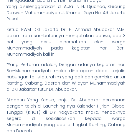
mengadakan acara hari Ber-Muhammadiyah
Yang diselenggarakan di Aula Ir. H. Djuanda, Gedung
Dakwah Muhammadiyah Jl. Kramat Raya No. 49 Jakarta
Pusat.
Ketua PWM DKI Jakarta Dr. H. Ahmad Abubakar M.M.
dalam kata sambutannya mengatakan bahwa, ada 3
hal yang perlu diperhatikan oleh warga
Muhammadiyah pada kegiatan hari Ber-
Muhammadiyah kali ini.
“Yang Pertama adalah, Dengan adanya kegiatan hari
Ber-Muhammadiyah, maka diharapkan dapat terjalin
hubungan tali silaturahim yang baik dan gembira antar
Ranting, Cabang, Daerah dan Wilayah Muhammadiyah
di DKI Jakarta,” tutur Dr. Abubakar.
“Adapun Yang Kedua, lanjut Dr. Abubakar berkenaan
dengan telah di Launching nya Kalender Hijriah Global
Tunggal (KHGT) di DIY. Yogyakarta maka, hendaknya
segera di sosialisasikan kepada warga
Muhammadiyah yang ada di tingkat Ranting, Cabang
dan Daerah.