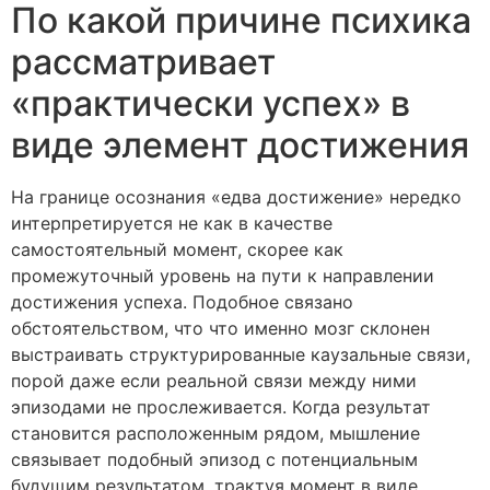
По какой причине психика
рассматривает
«практически успех» в
виде элемент достижения
На границе осознания «едва достижение» нередко
интерпретируется не как в качестве
самостоятельный момент, скорее как
промежуточный уровень на пути к направлении
достижения успеха. Подобное связано
обстоятельством, что что именно мозг склонен
выстраивать структурированные каузальные связи,
порой даже если реальной связи между ними
эпизодами не прослеживается. Когда результат
становится расположенным рядом, мышление
связывает подобный эпизод с потенциальным
будущим результатом, трактуя момент в виде