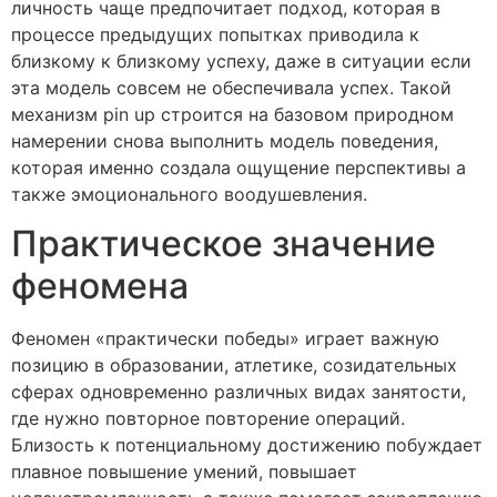
личность чаще предпочитает подход, которая в
процессе предыдущих попытках приводила к
близкому к близкому успеху, даже в ситуации если
эта модель совсем не обеспечивала успех. Такой
механизм pin up строится на базовом природном
намерении снова выполнить модель поведения,
которая именно создала ощущение перспективы а
также эмоционального воодушевления.
Практическое значение
феномена
Феномен «практически победы» играет важную
позицию в образовании, атлетике, созидательных
сферах одновременно различных видах занятости,
где нужно повторное повторение операций.
Близость к потенциальному достижению побуждает
плавное повышение умений, повышает