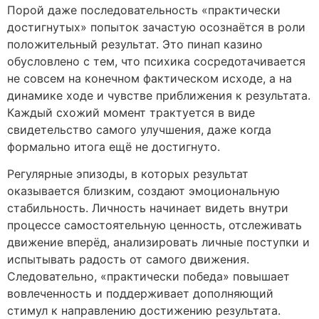
Порой даже последовательность «практически
достигнутых» попыток зачастую осознаётся в роли
положительный результат. Это пинап казино
обусловлено с тем, что психика сосредотачивается
не совсем на конечном фактическом исходе, а на
динамике ходе и чувстве приближения к результата.
Каждый схожий момент трактуется в виде
свидетельство самого улучшения, даже когда
формально итога ещё не достигнуто.
Регулярные эпизоды, в которых результат
оказывается близким, создают эмоциональную
стабильность. Личность начинает видеть внутри
процессе самостоятельную ценность, отслеживать
движение вперёд, анализировать личные поступки и
испытывать радость от самого движения.
Следовательно, «практически победа» повышает
вовлеченность и поддерживает дополняющий
стимул к направлению достижению результата.