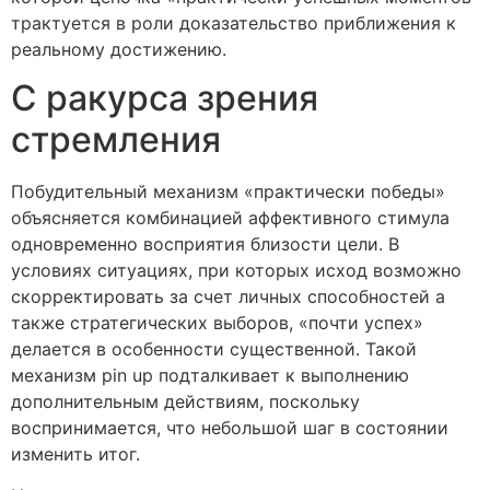
трактуется в роли доказательство приближения к
реальному достижению.
С ракурса зрения
стремления
Побудительный механизм «практически победы»
объясняется комбинацией аффективного стимула
одновременно восприятия близости цели. В
условиях ситуациях, при которых исход возможно
скорректировать за счет личных способностей а
также стратегических выборов, «почти успех»
делается в особенности существенной. Такой
механизм pin up подталкивает к выполнению
дополнительным действиям, поскольку
воспринимается, что небольшой шаг в состоянии
изменить итог.