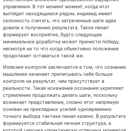
управления. В тот момент момент, когда итог
выглядит находящимся рядом, индивид имеет
склонность считать, что затраченные шаги едва
довели к получению результата. Такое пинап
формирует восприятие, будто следующее
минимальное доработка может принести победу,
несмотря на то что когда объективно положение
продолжает оставаться такой же.
Иллюзия контроля заключается в том, что сознание
мышление начинает приписывать себе больше
контроля на результат, чем присутствует в
реальности. Такая искажение осознания укрепляет
стремление продолжать делать шаги, поскольку
возникает представление, словно итог напрямую
основан на прикладных усилий одновременно
точного выбора тактики пинап казино. В результате
формируется стабильная личная структура, в
которой цепочка «практически успешных моментов