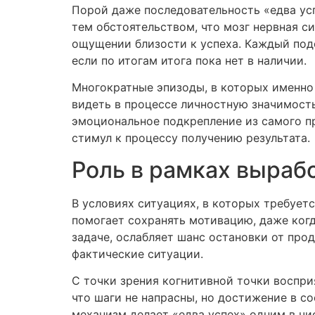
Порой даже последовательность «едва усп
тем обстоятельством, что мозг нервная с
ощущении близости к успеха. Каждый подо
если по итогам итога пока нет в наличии.
Многократные эпизоды, в которых именно
видеть в процессе личностную значимост
эмоциональное подкрепление из самого п
стимул к процессу получению результата.
Роль в рамках выраб
В условиях ситуациях, в которых требует
помогает сохранять мотивацию, даже когд
задаче, ослабляет шанс остановки от пр
фактические ситуации.
С точки зрения когнитивной точки воспри
что шаги не напрасны, но достижение в 
механизм делает «едва успех» одним в ч