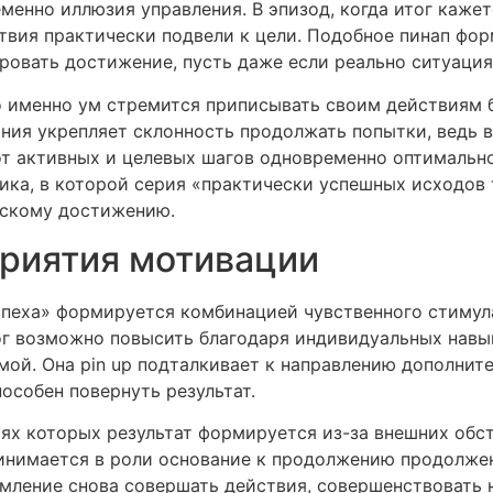
менно иллюзия управления. В эпизод, когда итог каже
ствия практически подвели к цели. Подобное пинап фо
овать достижение, пусть даже если реально ситуация 
о именно ум стремится приписывать своим действиям б
ния укрепляет склонность продолжать попытки, ведь во
т активных и целевых шагов одновременно оптимально
ика, в которой серия «практически успешных исходов 
ескому достижению.
приятия мотивации
пеха» формируется комбинацией чувственного стимула
тог возможно повысить благодаря индивидуальных навы
мой. Она pin up подталкивает к направлению дополнит
особен повернуть результат.
иях которых результат формируется из-за внешних обс
нимается в роли основание к продолжению продолжен
мление снова совершать действия, совершенствовать 