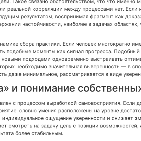
ли. Такое связано обстоятельством, что что именно 
если реальной корреляции между процессами нет. Если
рядущим результатом, воспринимая фрагмент как доказ
ержании настойчивости, наиболее в задачах областях,
инамике сбора практики. Если человек многократно им
ать подобные моменты как сигнал прогресса. Подобный
 с новыми подходами одновременно выстраивать оптим
оторых необходимо значительная выверенность — в сп
сть даже минимальное, рассматривается в виде уверен
а» и понимание собственны
влен с процессом выработкой самовосприятия. Если д
риятие, словно умения расположены на уровне достат
т индивидуальное ощущение уверенности и снижает эм
т смотреть на задачу цель с позиции возможностей, а
ьтата более стабильным.