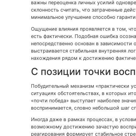
важны переоценка личных усилий одновре
склонность считать, что затраченные дей
минимальное улучшение способно гарантир
Ощущение влияния проявляется в том, чт
есть фактически. Подобная ошибка осозна
непосредственно основан в зависимости о
выстраивается стабильная внутренняя лог
нахождения рядом к достижению фактич
С позиции точки вос
Побудительный механизм «практически ус
ситуациях обстоятельствах, в которых и
«почти победа» выступает наиболее значи
воспринимается, словно небольшой шаг сп
Иногда даже в рамках процессах, в услов
возможному достижению зачастую воспри
реагирования формирует стабильное стре