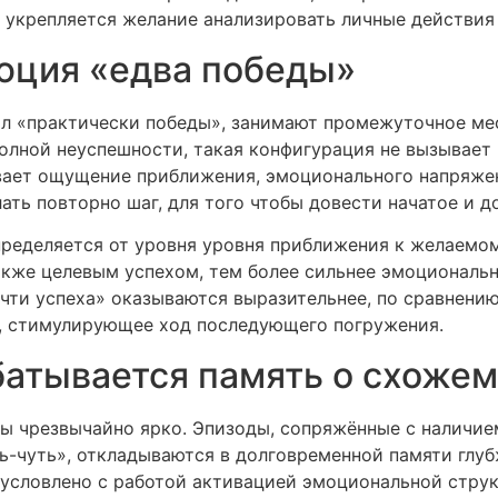
 укрепляется желание анализировать личные действия
юция «едва победы»
ал «практически победы», занимают промежуточное м
полной неуспешности, такая конфигурация не вызывает 
вает ощущение приближения, эмоционального напряже
ть повторно шаг, для того чтобы довести начатое и до
ределяется от уровня уровня приближения к желаемо
кже целевым успехом, тем более сильнее эмоциональна
чти успеха» оказываются выразительнее, по сравнению
, стимулирующее ход последующего погружения.
атывается память о схожем
ды чрезвычайно ярко. Эпизоды, сопряжённые с налич
-чуть», откладываются в долговременной памяти глуб
условлено с работой активацией эмоциональной структ