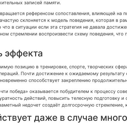
жительных записей памяти.
евращается референсом сопоставления, влияющей на 
зачастую склоняется к модель поведения, которая в р
о что в ситуации если эта стратегия не давала достиж
ном стремлении воспроизвести схему поведения, что
ь эффекта
имую позицию в тренировке, спорте, творческих сфер
операций. Почти достижение к ожидаемому результату
новременно способствует закреплению продолжительно
очти победа» оказывается побудителем к процессу сов
уратность действий, повысить телесную подготовку и
заметный недочет создаёт долгосрочную стремление, 
ствует даже в случае мног