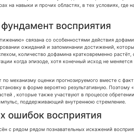
ах на навыки и прочих областях, в тех условиях, где 
 фундамент восприятия
стижению» связана со особенностями действия дофам
ировании ожиданий и запоминании достижений, которы
спехом, количество дофамина кратковременно растёт,
уации когда эпизоде, хотя конечный исход не меняется
 по механизму оценки прогнозируемого вместе с факт
становку в форме вероятно результативную. Поэтому 
стей , которые также участвуют в процессе обретении
 импульс, поддерживающий внутреннюю стремление.
х ошибок восприятия
сён с рядом рядом познавательных искажений восприят