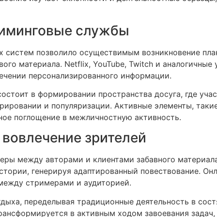
риминговые службы
х систем позволило осуществимым возникновение пла
го материала. Netflix, YouTube, Twitch и аналогичные
ечении персонализированного информации.
остоит в формировании пространства досуга, где учас
ерировании и популяризации. Активные элементы, таки
ное поглощение в межличностную активность.
 вовлечение зрителей
еры между авторами и клиентами забавного материал
стории, генерируя адаптированный повествование. Он
между стримерами и аудиторией.
тдыха, переделывая традиционные деятельность в сос
трансформируется в активным ходом завоевания задач, 