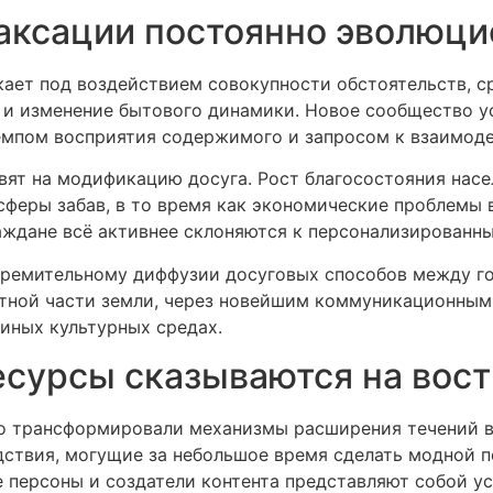
аксации постоянно эволюц
ает под воздействием совокупности обстоятельств, 
 и изменение бытового динамики. Новое сообщество у
мпом восприятия содержимого и запросом к взаимоде
ят на модификацию досуга. Рост благосостояния насе
сферы забав, в то время как экономические проблемы
раждане всё активнее склоняются к персонализирован
тремительному диффузии досуговых способов между гос
тной части земли, через новейшим коммуникационным
иных культурных средах.
сурсы сказываются на вост
 трансформировали механизмы расширения течений в
ствия, могущие за небольшое время сделать модной п
ые персоны и создатели контента представляют собой 