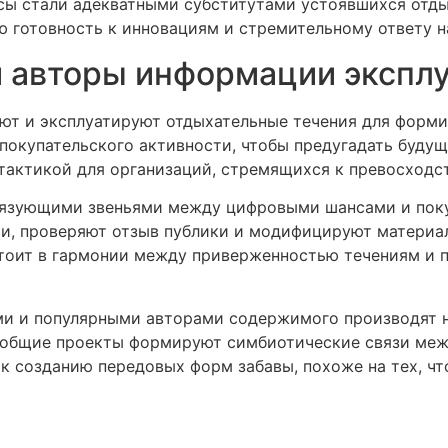
сы стали адекватными субститутами устоявшихся отд
ю готовность к инновациям и стремительному ответу 
и авторы информации экспл
ют и эксплуатируют отдыхательные течения для форми
покупательского активности, чтобы предугадать будущ
актикой для организаций, стремящихся к превосходст
вязующими звеньями между цифровыми шансами и пок
и, проверяют отзыв публики и модифицируют материа
тоит в гармонии между приверженностью течениям и 
и и популярными авторами содержимого производят н
и общие проекты формируют симбиотические связи ме
к созданию передовых форм забавы, похоже на тех, чт