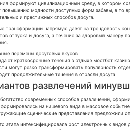
яния формируют цивилизационный среду, в котором со
 повышению модности доступных форм забавы, в то вр
ельных и престижных способов досуга.
е трансформации напрямую давят на трендовость кон
ов отпуска и досуга, а течение за здоровый манеру 
вия.
рные перемены досуговых вкусов
дают краткосрочные течения в отдыхе мостбет казин
сти могут резко трансформировать популярность отд
дят продолжительные течения в отрасли досуга
иантов развлечений минувш
богатство современных способов развлечений, сформ
сформировались из нишевого вида в массовое событие
огружающие сценические представления предложили о
о этапа интенсифицировала рост электронных видов д