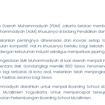
nan Daerah Muhammadiyah (PDM) Jakarta Selatan membe
hammadiyah (AUM), khususnya di bidang Pendidikan da
nkan pentingnya diferensiasi dan inovasi setiap 
an kompetitif. Hal ini khususnya berlaku bagi Sekol
engan kebutuhan industri sekaligus memperluas jejarin
engelolaan SMK Muhammadiyah di luar daerah menjadi in
entara SMK Gondanglegi memiliki 800 Siswa. Fenomen
agi terbatas di kota asal, melainkan telah menjangkau
fasilitas asrama bagi Siswa.
hammadiyah diarahkan untuk menjadi Boarding School
n Mu’allimien Yogyakarta. Untuk mempercepat terwu
patan Perkembangan Boarding School Mu’allimien.