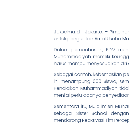
Jakselmu.id | Jakarta. – Pimpi
untuk penguatan Amal Usaha Mu
Dalam pembahasan, PDM meneka
Muhammadiyah memiliki keunggul
harus mampu menyesuaikan diri d
Sebagai contoh, keberhasilan p
ini menampung 600 Siswa, sem
Pendidikan Muhammadiyah tidak l
menilai perlu adanya penyediaan 
Sementara itu, Mu’allimien Mu
sebagai Sister School denga
mendorong Reaktivasi Tim Perce